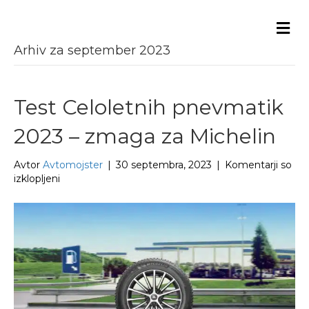
Me
Arhiv za september 2023
Test Celoletnih pnevmatik
2023 – zmaga za Michelin
Avtor
Avtomojster
|
30 septembra, 2023
|
Komentarji so
za
izklopljeni
Test
Celoletnih
pnevmatik
2023
–
zmaga
za
Michelin