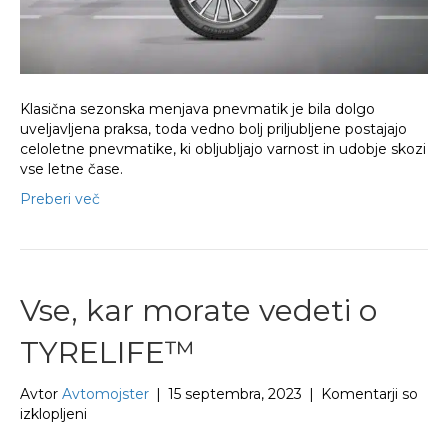
Klasična sezonska menjava pnevmatik je bila dolgo
uveljavljena praksa, toda vedno bolj priljubljene postajajo
celoletne pnevmatike, ki obljubljajo varnost in udobje skozi
vse letne čase.
Preberi več
Vse, kar morate vedeti o
TYRELIFE™
Avtor
Avtomojster
|
15 septembra, 2023
|
Komentarji so
za
izklopljeni
Vse,