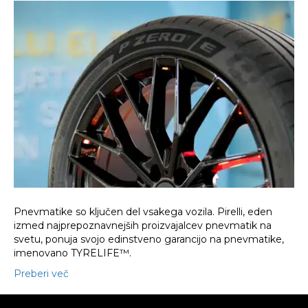
kar
morate
vedeti
o
TYRELIFE™
Pnevmatike so ključen del vsakega vozila. Pirelli, eden
izmed najprepoznavnejših proizvajalcev pnevmatik na
svetu, ponuja svojo edinstveno garancijo na pnevmatike,
imenovano TYRELIFE™.
Preberi več