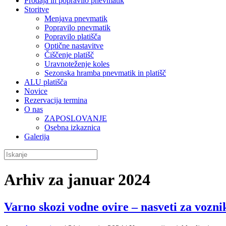
Prodaja in popravilo pnevmatik
Storitve
Menjava pnevmatik
Popravilo pnevmatik
Popravilo platišča
Optične nastavitve
Čiščenje platišč
Uravnoteženje koles
Sezonska hramba pnevmatik in platišč
ALU platišča
Novice
Rezervacija termina
O nas
ZAPOSLOVANJE
Osebna izkaznica
Galerija
Arhiv za januar 2024
Varno skozi vodne ovire – nasveti za vozni