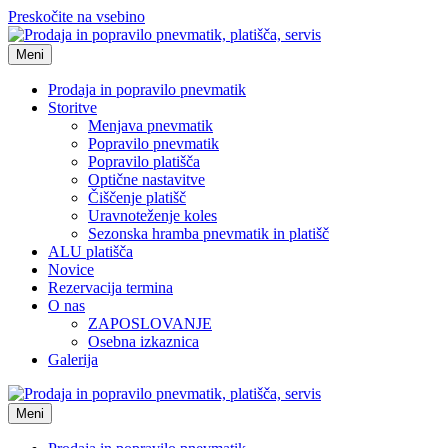
Preskočite na vsebino
Meni
Prodaja in popravilo pnevmatik
Storitve
Menjava pnevmatik
Popravilo pnevmatik
Popravilo platišča
Optične nastavitve
Čiščenje platišč
Uravnoteženje koles
Sezonska hramba pnevmatik in platišč
ALU platišča
Novice
Rezervacija termina
O nas
ZAPOSLOVANJE
Osebna izkaznica
Galerija
Meni