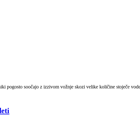
niki pogosto soočajo z izzivom vožnje skozi velike količine stoječe vode
eti
etne
matike: