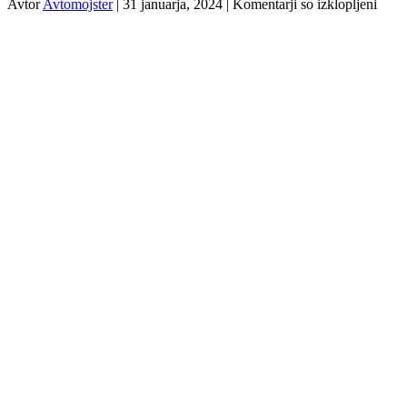
za
Avtor
Avtomojster
|
31 januarja, 2024
|
Komentarji so izklopljeni
Varn
skozi
vodn
ovire
–
nasve
za
vozn