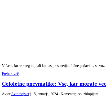
V času, ko se sneg topi ali ko nas presenetijo obilne padavine, se voz
Preberi več
Celoletne pnevmatike: Vse, kar morate ved
za
Avtor
Avtomojster
|
15 januarja, 2024
|
Komentarji so izklopljeni
Celol
pnev