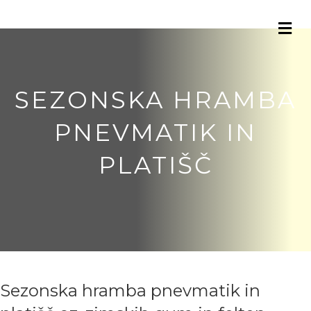
Me
SEZONSKA HRAMBA
PNEVMATIK IN
PLATIŠČ
Sezonska hramba pnevmatik in