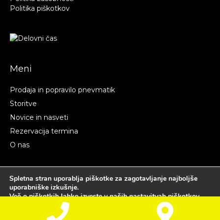
Politika piškotkov
Meni
Prodaja in popravilo pnevmatik
Storitve
Novice in nasveti
Rezervacija termina
O nas
Spletna stran uporablja piškotke za zagotavljanje najboljše
© 2019-23 PRODAJA IN POPRAVILO PNEVMATIK AVTOMOJSTER |
uporabniške izkušnje.
Acenta Builder
Več o piškotkih lahko izveste v naših
nastavitvah piškotkov
.
Sprejmite
Zavrnite