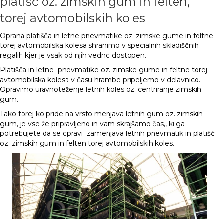
platišč oz. zimskih gum in felten,
torej avtomobilskih koles
Oprana platišča in letne pnevmatike oz. zimske gume in feltne
torej avtomobilska kolesa shranimo v specialnih skladiščnih
regalih kjer je vsak od njih vedno dostopen.
Platišča in letne pnevmatike oz. zimske gume in feltne torej
avtomobilska kolesa v času hrambe pripeljemo v delavnico.
Opravimo uravnoteženje letnih koles oz. centriranje zimskih
gum.
Tako torej ko pride na vrsto menjava letnih gum oz. zimskih
gum, je vse že pripravljeno in vam skrajšamo čas,, ki ga
potrebujete da se opravi zamenjava letnih pnevmatik in platišč
oz. zimskih gum in felten torej avtomobilskih koles.