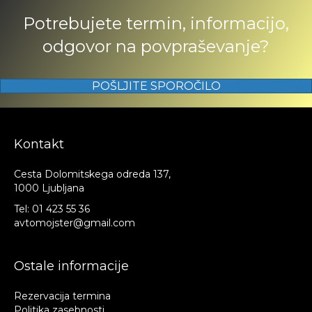
Potrebujete termin, informacijo,
odgovor na povpraševanje?
POŠLJITE SPOROČILO
Kontakt
Cesta Dolomitskega odreda 137,
1000 Ljubljana
Tel:
01 423 55 36
avtomojster@gmail.com
Ostale informacije
Rezervacija termina
Politika zasebnosti