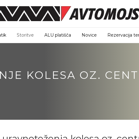
tik
Storitve
ALU platišča
Novice
Rezervacija te
JE KOLESA OZ. CEN
 uravnoteženja kolesa oz. cen