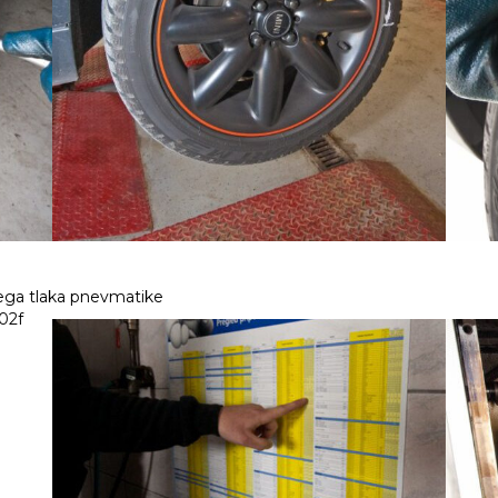
nega tlaka pnevmatike