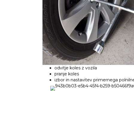
odvitje koles z vozila
pranje koles
izbor in nastavitev primernega polnil