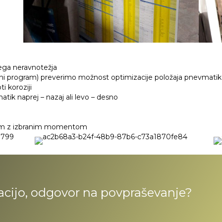
ega neravnotežja
sični program) preverimo možnost optimizacije položaja pnevmatik
ti koroziji
ik naprej – nazaj ali levo – desno
čem z izbranim momentom
acijo, odgovor na povpraševanje?