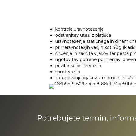
kontrola uravnoteženja
odstranitev uteži z platišča
uravnoteženje statičnega in dinamičn
pri neravnotežjih večjih kot 40g (kla
čiščenje in zaščita vijakov ter pesta pro
ugotovitev potrebe po menjavi pnevmat
privitje koles na vozilo
spust vozila
zategovanje vijakov z moment klju
Potrebujete termin, inform