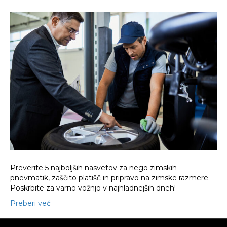
5
nasvetov
za
popolno
nego
zimskih
pnevmatik
Preverite 5 najboljših nasvetov za nego zimskih
pnevmatik, zaščito platišč in pripravo na zimske razmere.
Poskrbite za varno vožnjo v najhladnejših dneh!
Preberi več