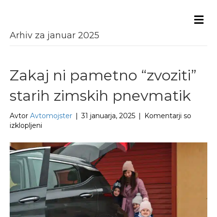
Me
Arhiv za januar 2025
Zakaj ni pametno “zvoziti”
starih zimskih pnevmatik
Avtor
Avtomojster
|
31 januarja, 2025
|
Komentarji so
za
izklopljeni
Zakaj
ni
pametno
“zvoziti”
starih
zimskih
pnevmatik