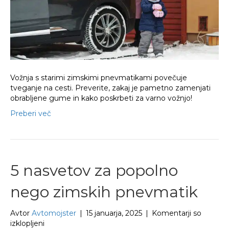
Vožnja s starimi zimskimi pnevmatikami povečuje
tveganje na cesti. Preverite, zakaj je pametno zamenjati
obrabljene gume in kako poskrbeti za varno vožnjo!
Preberi več
5 nasvetov za popolno
nego zimskih pnevmatik
Avtor
Avtomojster
|
15 januarja, 2025
|
Komentarji so
za
izklopljeni