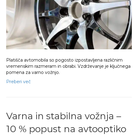
platišč
Platišča avtomobila so pogosto izpostavljena različnim
vremenskim razmeram in obrabi. Vzdrževanje je ključnega
pomena za varno vožnjo.
Preberi več
Varna in stabilna vožnja –
10 % popust na avtooptiko