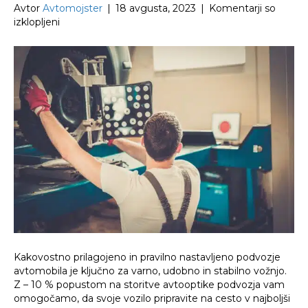
Avtor
Avtomojster
|
18 avgusta, 2023
|
Komentarji so
za
izklopljeni
Varna
in
stabilna
vožnja
–
10
%
popust
na
avtooptiko
Kakovostno prilagojeno in pravilno nastavljeno podvozje
avtomobila je ključno za varno, udobno in stabilno vožnjo.
Z – 10 % popustom na storitve avtooptike podvozja vam
omogočamo, da svoje vozilo pripravite na cesto v najboljši