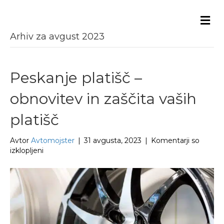
Me
Arhiv za avgust 2023
Peskanje platišč –
obnovitev in zaščita vaših
platišč
Avtor
Avtomojster
|
31 avgusta, 2023
|
Komentarji so
za
izklopljeni
Peskanje
platišč
–
obnovitev
in
zaščita
vaših