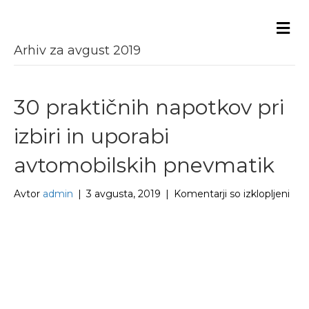
Me
Arhiv za avgust 2019
30 praktičnih napotkov pri
izbiri in uporabi
avtomobilskih pnevmatik
za
Avtor
admin
|
3 avgusta, 2019
|
Komentarji so izklopljeni
30
prak
nap
pri
izbir
in
upo
avt