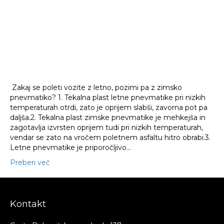
pne
Zakaj se poleti vozite z letno, pozimi pa z zimsko
pnevmatiko? 1. Tekalna plast letne pnevmatike pri nizkih
temperaturah otrdi, zato je oprijem slabši, zavorna pot pa
daljša.2. Tekalna plast zimske pnevmatike je mehkejša in
zagotavlja izvrsten oprijem tudi pri nizkih temperaturah,
vendar se zato na vročem poletnem asfaltu hitro obrabi.3.
Letne pnevmatike je priporočljivo…
Preberi več
Kontakt