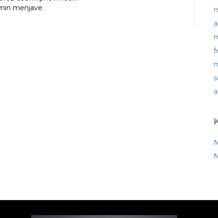
ermin menjave.
m
a
m
f
m
s
a
N
N