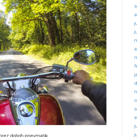
s
a
j
j
m
a
m
f
j
d
n
o
s
a
j
j
 brez dobrih pnevmatik.