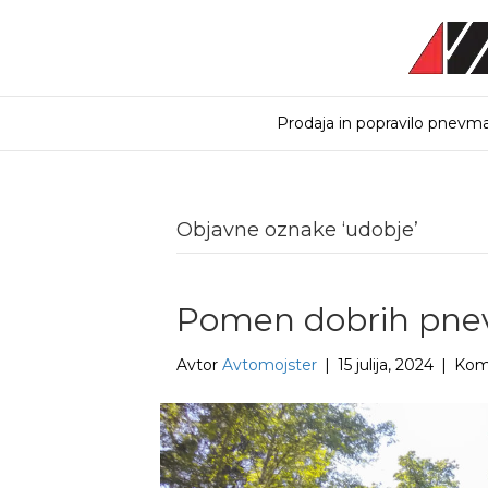
Prodaja in popravilo pnevma
Objavne oznake ‘udobje’
Pomen dobrih pnev
Avtor
Avtomojster
|
15 julija, 2024
|
Kome