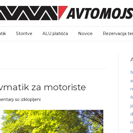
tik
Storitve
ALU platišča
Novice
Rezervacija te
A
f
a
matik za motoriste
m
f
za
ntarji so izklopljeni
Pomen
j
dobrih
d
pnevmatik
n
za
motoriste
o