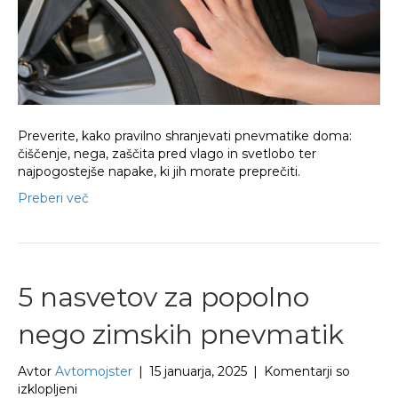
Preverite, kako pravilno shranjevati pnevmatike doma:
čiščenje, nega, zaščita pred vlago in svetlobo ter
najpogostejše napake, ki jih morate preprečiti.
Preberi več
5 nasvetov za popolno
nego zimskih pnevmatik
Avtor
Avtomojster
|
15 januarja, 2025
|
Komentarji so
za
izklopljeni