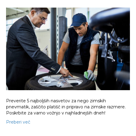
5
nasvetov
za
popolno
nego
zimskih
pnevmatik
Preverite 5 najboljših nasvetov za nego zimskih
pnevmatik, zaščito platišč in pripravo na zimske razmere.
Poskrbite za varno vožnjo v najhladnejših dneh!
Preberi več