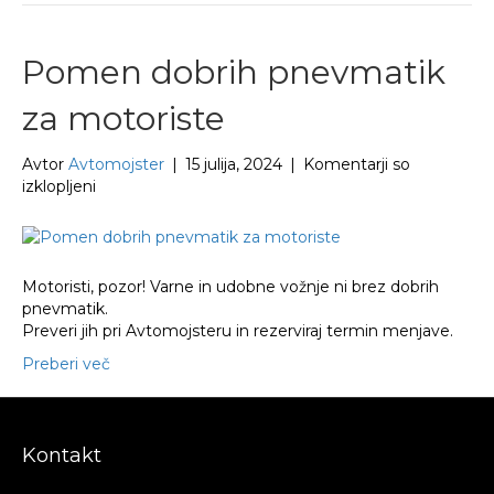
Pomen dobrih pnevmatik
za motoriste
Avtor
Avtomojster
|
15 julija, 2024
|
Komentarji so
za
izklopljeni
Pomen
dobrih
pnevmatik
za
Motoristi, pozor! Varne in udobne vožnje ni brez dobrih
motoriste
pnevmatik.
Preveri jih pri Avtomojsteru in rezerviraj termin menjave.
Preberi več
Kontakt