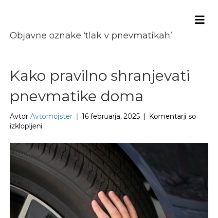
Me
Objavne oznake ‘tlak v pnevmatikah’
Kako pravilno shranjevati
pnevmatike doma
Avtor
Avtomojster
|
16 februarja, 2025
|
Komentarji so
za
izklopljeni
Kako
pravilno
shranjevati
pnevmatike
doma