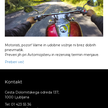
Motoristi, pozor! Varne in udobne vožnje ni brez dobrih
pnevmatik.
Preveri jih pri Avtomojsteru in rezerviraj termin menjave.
Preberi več
Kontakt
Cesta Dolomitskega odreda 137,
1000 Ljubljana
Tel:
01 423 55 36