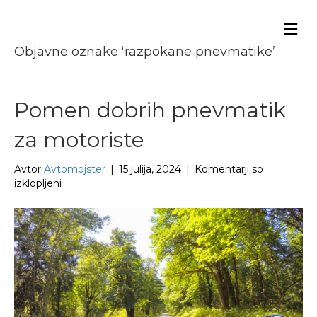
Me
Objavne oznake ‘razpokane pnevmatike’
Pomen dobrih pnevmatik
za motoriste
Avtor
Avtomojster
|
15 julija, 2024
|
Komentarji so
za
izklopljeni
Pomen
dobrih
pnevmatik
za
motoriste