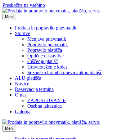
Preskočite na vsebino
Meni
Prodaja in popravilo pnevmatik
Storitve
Menjava pnevmatik
Popravilo pnevmatik
Popravilo platišča
Optične nastavitve
Čiščenje platišč
Uravnoteženje koles
Sezonska hramba pnevmatik in platišč
ALU platišča
Novice
Rezervacija termina
O nas
ZAPOSLOVANJE
Osebna izkaznica
Galerija
Meni