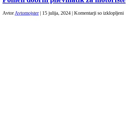
za
Avtor
Avtomojster
|
15 julija, 2024
|
Komentarji so izklopljeni
Pomen
dobrih
pnevmat
za
motorist