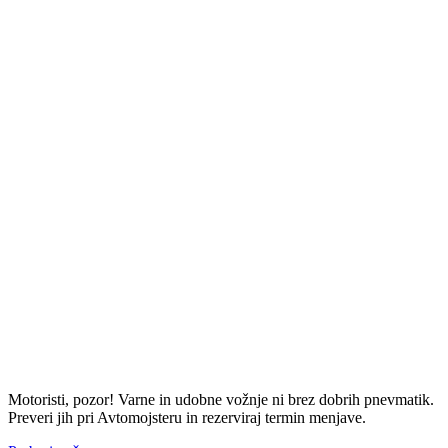
Motoristi, pozor! Varne in udobne vožnje ni brez dobrih pnevmatik.
Preveri jih pri Avtomojsteru in rezerviraj termin menjave.