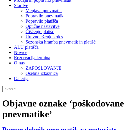
Prodaja in popravilo pnevmatik
Storitve
Menjava pnevmatik
Popravilo pnevmatik
Popravilo platišča
Optične nastavitve
Čiščenje platišč
Uravnoteženje koles
Sezonska hramba pnevmatik in platišč
ALU platišča
Novice
Rezervacija termina
O nas
ZAPOSLOVANJE
Osebna izkaznica
Galerija
Objavne oznake ‘poškodovane
pnevmatike’
Pomen dobrih pnevmatik za motoriste