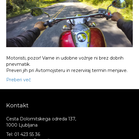
Motoristi, pozor! Varne in udobne vožnje ni brez dobrih
pnevmatik.
Preveri jih pri Avtomojsteru in rezerviraj termin menjave.
Preberi več
Kontakt
Cesta Dolomitskega odreda 137,
1000 Ljubljana
Tel:
01 423 55 36