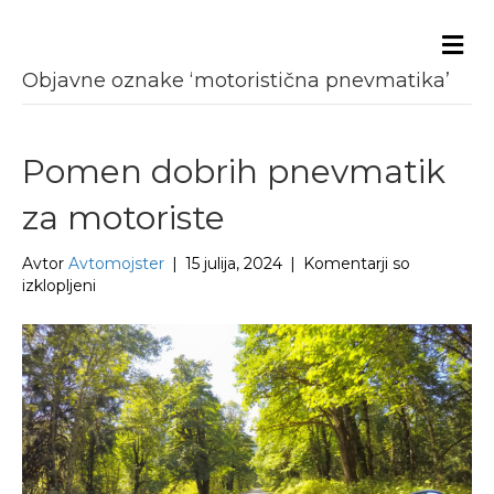
Me
Objavne oznake ‘motoristična pnevmatika’
Pomen dobrih pnevmatik
za motoriste
Avtor
Avtomojster
|
15 julija, 2024
|
Komentarji so
za
izklopljeni
Pomen
dobrih
pnevmatik
za
motoriste