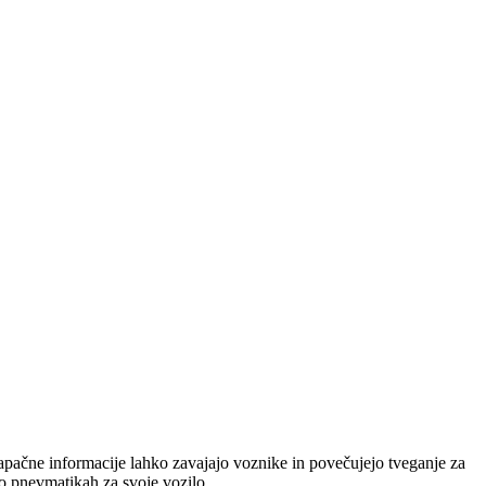
napačne informacije lahko zavajajo voznike in povečujejo tveganje za
 o pnevmatikah za svoje vozilo.