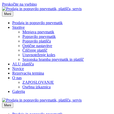
Preskočite na vsebino
Meni
Prodaja in popravilo pnevmatik
Storitve
Menjava pnevmatik
Popravilo pnevmatik
Popravilo platišča
Optične nastavitve
Čiščenje platišč
Uravnoteženje koles
Sezonska hramba pnevmatik in platišč
ALU platišča
Novice
Rezervacija termina
O nas
ZAPOSLOVANJE
Osebna izkaznica
Galerija
Meni