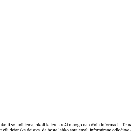
hkrati so tudi tema, okoli katere kroži mnogo napačnih informacij. Te 
avili dejanska dejstva, da boste lahko sprejemali informirane odločitve