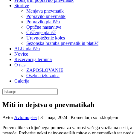
Prodaja in popravilo pnevmatik
Storitve
Menjava pnevmatik
Popravilo pnevmatik
Popravilo platišča
Optične nastavitve
Čiščenje platišč
Uravnoteženje koles
Sezonska hramba pnevmatik in platišč
ALU platišča
Novice
Rezervacija termina
O nas
ZAPOSLOVANJE
Osebna izkaznica
Galerija
Miti in dejstva o pnevmatikah
za
Avtor
Avtomojster
|
31 maja, 2024
|
Komentarji so izklopljeni
Miti
Pnevmatike so ključnega pomena za varnost vašega vozila na cesti, a 
in
nesreče. Preberite nekaj najpogostejših mitov o pnevmatikah ter predst
dejstva