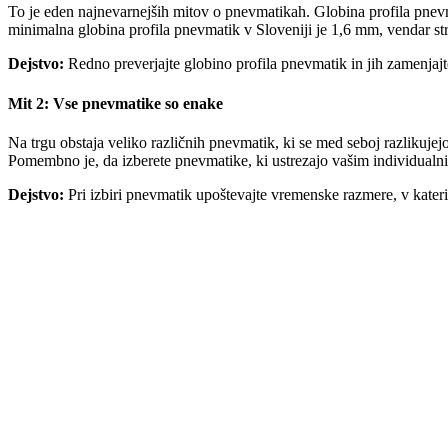
To je eden najnevarnejših mitov o pnevmatikah. Globina profila pnev
minimalna globina profila pnevmatik v Sloveniji je 1,6 mm, vendar s
Dejstvo:
Redno preverjajte globino profila pnevmatik in jih zamenjaj
Mit 2: Vse pnevmatike so enake
Na trgu obstaja veliko različnih pnevmatik, ki se med seboj razlikujej
Pomembno je, da izberete pnevmatike, ki ustrezajo vašim individual
Dejstvo:
Pri izbiri pnevmatik upoštevajte vremenske razmere, v katerih