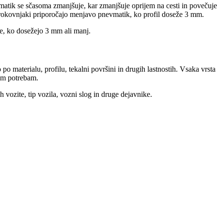
matik se sčasoma zmanjšuje, kar zmanjšuje oprijem na cesti in povečuj
trokovnjaki priporočajo menjavo pnevmatik, ko profil doseže 3 mm.
te, ko dosežejo 3 mm ali manj.
o po materialu, profilu, tekalni površini in drugih lastnostih. Vsaka vr
nim potrebam.
 vozite, tip vozila, vozni slog in druge dejavnike.