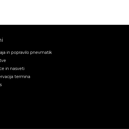
i
aja in popravilo pnevmatik
itve
ce in nasveti
rvacija termina
s