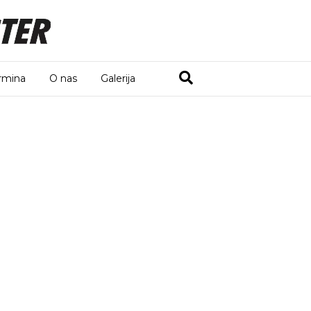
rmina
O nas
Galerija