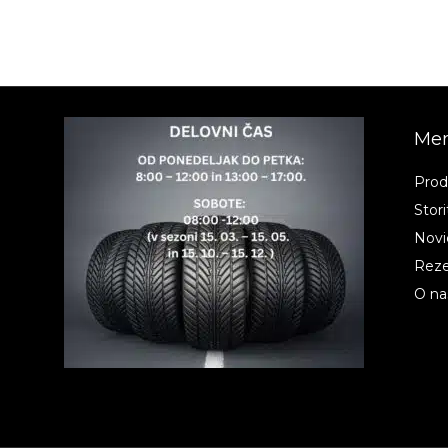
Men
Prod
Stor
Novi
Reze
O na